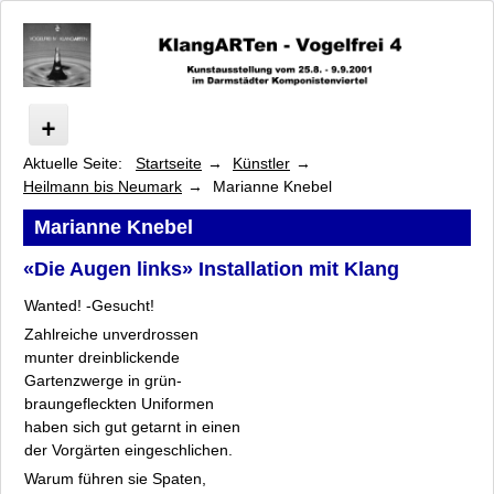
Aktuelle Seite:
Startseite
Künstler
Vogelfrei
Heilmann bis Neumark
Marianne Knebel
Programm
Künstler
Marianne Knebel
Arsem bis Franke-Schafarczyk
«Die Augen links» Installation mit Klang
Heilmann bis Neumark
Wanted! -Gesucht!
Jörn Heilmann
Barbara Heller
Zahlreiche unverdrossen
munter dreinblickende
Luise Heuter
Gartenzwerge in grün-
Eva Laila Hilsen
braungefleckten Uniformen
Nikolaus Heyduck
haben sich gut getarnt in einen
Hanne Junghans
der Vorgärten eingeschlichen.
Hans Michael Kissel
Warum führen sie Spaten,