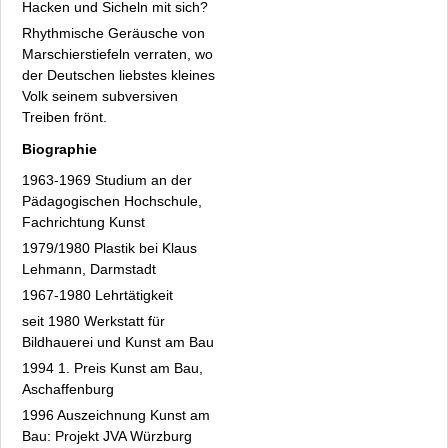
Marianne Knebel
Hacken und Sicheln mit sich?
Petia Knebel
Rhythmische Geräusche von
Marschierstiefeln verraten, wo
Detlef Kraft
der Deutschen liebstes kleines
Martin Kürschner
Volk seinem subversiven
Freia Leonhard
Treiben frönt.
Fiona Léus
Biographie
Manuela Liszewski
Arkad Mandrisch
1963-1969 Studium an der
Pädagogischen Hochschule,
Hanna Rut Neidhardt
Fachrichtung Kunst
Thomas Neumaier
1979/1980 Plastik bei Klaus
Devora Neumark
Lehmann, Darmstadt
Oellers bis Zeidler
1967-1980 Lehrtätigkeit
Fakten
seit 1980 Werkstatt für
Archiv
Bildhauerei und Kunst am Bau
Datenschutz
1994 1. Preis Kunst am Bau,
Impressum
Aschaffenburg
1996 Auszeichnung Kunst am
Bau: Projekt JVA Würzburg