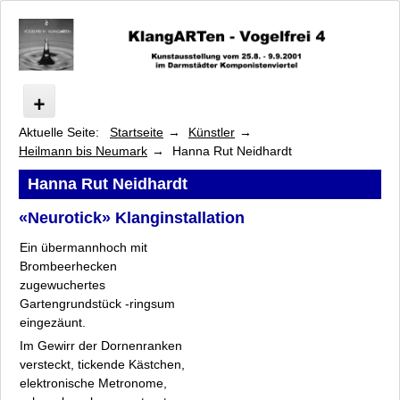
Aktuelle Seite:
Startseite
Künstler
Vogelfrei
Heilmann bis Neumark
Hanna Rut Neidhardt
Programm
Künstler
Hanna Rut Neidhardt
Arsem bis Franke-Schafarczyk
«Neurotick» Klanginstallation
Heilmann bis Neumark
Ein übermannhoch mit
Jörn Heilmann
Brombeerhecken
Barbara Heller
zugewuchertes
Luise Heuter
Gartengrundstück -ringsum
Eva Laila Hilsen
eingezäunt.
Nikolaus Heyduck
Im Gewirr der Dornenranken
Hanne Junghans
versteckt, tickende Kästchen,
Hans Michael Kissel
elektronische Metronome,