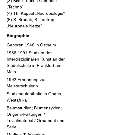
(3) Blask, Fuchs-Gamböck
„Techno“
(4) Th. Kappel „Neurobiologie“
(5) S. Brunak, B. Lautrup
„Neuronale Netze“
Biographie
Geboren 1946 in Ostheim
1986-1991 Studium der
Interdisziplinären Kunst an der
Städelschule in Frankfurt am
Main
1992 Ernennung zur
Meisterschülerin
Studienaufenthalte in Ghana,
Westafrika
Baumstudien; Blumenzyklen;
Origami-Faltungen /
Trivialmaterial / Ornament und
Serie
Medien: Tafelmalerei,