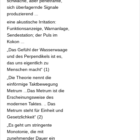
schwache, aber penetrante,
Marianne Knebel
sich überlagernde Signale
Petia Knebel
produzierend ...
Detlef Kraft
eine akustische Irritation:
Martin Kürschner
Funktionsanzeige, Warnanlage,
Freia Leonhard
Sendestation; der Puls im
Fiona Léus
Kokon ...
Manuela Liszewski
„Das Gefühl der Wasserwaage
Arkad Mandrisch
und des Perpendikels ist es,
das uns eigentlich zu
Hanna Rut Neidhardt
Menschen macht“ (1)
Thomas Neumaier
„Die Theorie nennt die
Devora Neumark
einförmige Taktbewegung
Oellers bis Zeidler
Metrum ...Das Metrum ist die
Fakten
Erscheinungsweise des
Archiv
modernen Taktes. .. Das
Metrum steht für Einheit und
Datenschutz
Gesetzlichkeit“ (2)
Impressum
„Es geht um stringente
Monotonie, die mit
zunehmender Dauer ein