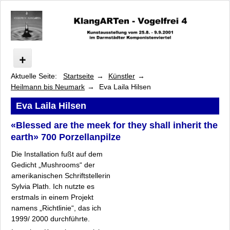
Aktuelle Seite:
Startseite
Künstler
Vogelfrei
Heilmann bis Neumark
Eva Laila Hilsen
Programm
Künstler
Eva Laila Hilsen
Arsem bis Franke-Schafarczyk
«Blessed are the meek for they shall inherit the
Heilmann bis Neumark
earth» 700 Porzellanpilze
Jörn Heilmann
Die Installation fußt auf dem
Barbara Heller
Gedicht „Mushrooms“ der
Luise Heuter
amerikanischen Schriftstellerin
Eva Laila Hilsen
Sylvia Plath. Ich nutzte es
Nikolaus Heyduck
erstmals in einem Projekt
Hanne Junghans
namens „Richtlinie“, das ich
1999/ 2000 durchführte.
Hans Michael Kissel