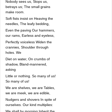
Nobody sees us, Stops us,
betrays us; The small grains
make room.
Soft fists insist on Heaving the
needles, The leafy bedding,
Even the paving Our hammers,
our rams, Earless and eyeless,
Perfectly voiceless Widen the
crannies, Shoulder through
holes. We
Diet on water, On crumbs of
shadow, Bland-mannered,
asking
Little or nothing. So many of us!
So many of us!
We are shelves, we are Tables,
we are meek, we are edible,
Nudgers and shovers In spite of
ourselves. Our kind multiplies:
We shall by morning Inherit the