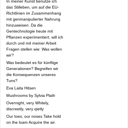
In meiner Kunst benutze ich
Marianne Knebel
das Stilleben, um auf die EU-
Petia Knebel
Richtlinien im Zusammenhang
Detlef Kraft
mit genmanipulierter Nahrung
Martin Kürschner
hinzuweisen. Da die
Freia Leonhard
Gentechnologie heute mit
Fiona Léus
Pflanzen experimentiert, will ich
durch und mit meiner Arbeit
Manuela Liszewski
Fragen stellen wie: Was wollen
Arkad Mandrisch
wir?
Hanna Rut Neidhardt
Was bedeutet es für künftige
Thomas Neumaier
Generationen? Begreifen wir
Devora Neumark
die Konsequenzen unseres
Oellers bis Zeidler
Tuns?
Fakten
Eva Laita Hitsen
Archiv
Mushrooms by Sylvia Plath
Datenschutz
Overnight, very Whitely,
discreetly, very qietly
Impressum
Our toes, our noses Take hold
on the loam Acquire the air.