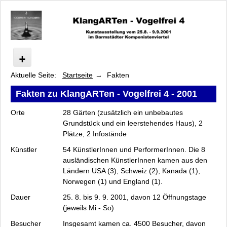
Aktuelle Seite:
Startseite
Fakten
Vogelfrei
Programm
Fakten zu KlangARTen - Vogelfrei 4 - 2001
Künstler
Orte
28 Gärten (zusätzlich ein unbebautes
Fakten
Grundstück und ein leerstehendes Haus), 2
Archiv
Plätze, 2 Infostände
Datenschutz
Künstler
54 KünstlerInnen und PerformerInnen. Die 8
Impressum
ausländischen KünstlerInnen kamen aus den
Ländern USA (3), Schweiz (2), Kanada (1),
Norwegen (1) und England (1).
Dauer
25. 8. bis 9. 9. 2001, davon 12 Öffnungstage
(jeweils Mi - So)
Besucher
Insgesamt kamen ca. 4500 Besucher, davon