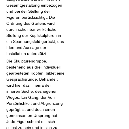
Marianne Knebel
Gesamtgestaltung einbezogen
Petia Knebel
und bei der Stellung der
Detlef Kraft
Figuren berücksichtigt. Die
Martin Kürschner
Ordnung des Gartens wird
durch scheinbar willkürliche
Freia Leonhard
Stellung der Kopfskulpturen in
Fiona Léus
ein Spannungsfeld gerückt, das
Manuela Liszewski
Idee und Aussage der
Arkad Mandrisch
Installation unterstützt.
Hanna Rut Neidhardt
Die Skulpturengruppe,
Thomas Neumaier
bestehend aus drei individuell
gearbeiteten Köpfen, bildet eine
Devora Neumark
Gesprächsrunde. Behandelt
Oellers bis Zeidler
wird hier das Thema der
Fakten
inneren Suche, des eigenen
Archiv
Weges. Ein Gang, der Von
Datenschutz
Persönlichkeit und Abgrenzung
geprägt ist und doch einen
Impressum
gemeinsamen Ursprung hat.
Jede Figur scheint mit sich
selbst zu sein und in sich zu