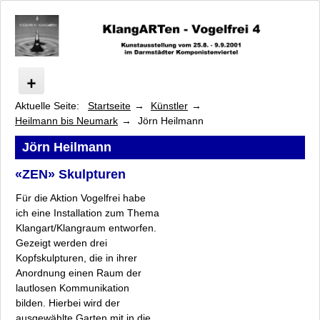
Aktuelle Seite:
Startseite
Künstler
Vogelfrei
Heilmann bis Neumark
Jörn Heilmann
Programm
Künstler
Jörn Heilmann
Arsem bis Franke-Schafarczyk
«ZEN» Skulpturen
Heilmann bis Neumark
Für die Aktion Vogelfrei habe
Jörn Heilmann
ich eine Installation zum Thema
Barbara Heller
Klangart/Klangraum entworfen.
Luise Heuter
Gezeigt werden drei
Eva Laila Hilsen
Kopfskulpturen, die in ihrer
Nikolaus Heyduck
Anordnung einen Raum der
Hanne Junghans
lautlosen Kommunikation
bilden. Hierbei wird der
Hans Michael Kissel
ausgewählte Garten mit in die