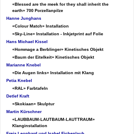
Marianne Knebel
«Blessed are the meek for they shall inherit the
Petia Knebel
earth» 700 Porzellanpilze
Detlef Kraft
Hanne Junghans
Martin Kürschner
«Colour Match» Installation
Freia Leonhard
«Sky-Line» Installation - Inkjetprint auf Folie
Fiona Léus
Hans Michael Kissel
Manuela Liszewski
«Hommage a Berblinger» Kinetisches Objekt
Arkad Mandrisch
«Baum der Eitelkeit» Kinetisches Objekt
Hanna Rut Neidhardt
Marianne Knebel
Thomas Neumaier
«Die Augen links» Installation mit Klang
Devora Neumark
Petia Knebel
Oellers bis Zeidler
«RAL» Farbtafeln
Fakten
Detlef Kraft
Archiv
«Skokiaan» Skulptur
Datenschutz
Martin Kürschner
Impressum
«LAUBBAUM-LAUTBAUM-LAUTTRAUM»
Klanginstallation
Freia Leonhard und Isabel Eichenlaub