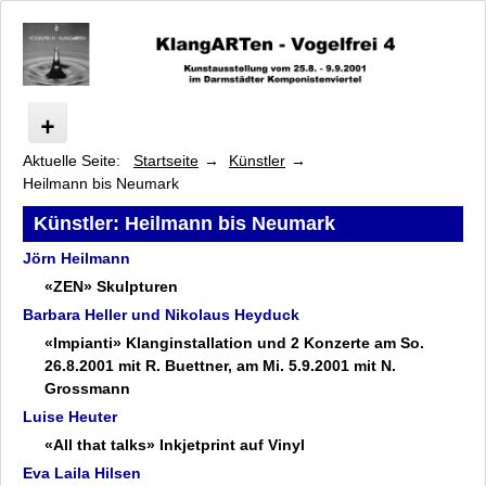
Aktuelle Seite:
Startseite
Künstler
Vogelfrei
Heilmann bis Neumark
Programm
Künstler
Künstler: Heilmann bis Neumark
Arsem bis Franke-Schafarczyk
Jörn Heilmann
Heilmann bis Neumark
«ZEN» Skulpturen
Jörn Heilmann
Barbara Heller und Nikolaus Heyduck
Barbara Heller
«Impianti» Klanginstallation und 2 Konzerte am So.
Luise Heuter
26.8.2001 mit R. Buettner, am Mi. 5.9.2001 mit N.
Eva Laila Hilsen
Grossmann
Nikolaus Heyduck
Luise Heuter
Hanne Junghans
«All that talks» Inkjetprint auf Vinyl
Hans Michael Kissel
Eva Laila Hilsen