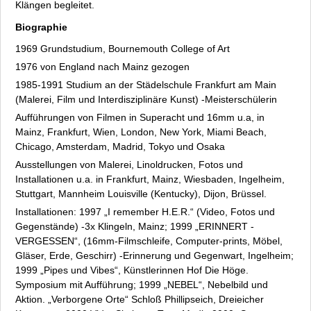
Marianne Knebel
Klängen begleitet.
Petia Knebel
Biographie
Detlef Kraft
1969 Grundstudium, Bournemouth College of Art
Martin Kürschner
1976 von England nach Mainz gezogen
Freia Leonhard
1985-1991 Studium an der Städelschule Frankfurt am Main
Fiona Léus
(Malerei, Film und Interdisziplinäre Kunst) -Meisterschülerin
Manuela Liszewski
Aufführungen von Filmen in Superacht und 16mm u.a, in
Arkad Mandrisch
Mainz, Frankfurt, Wien, London, New York, Miami Beach,
Hanna Rut Neidhardt
Chicago, Amsterdam, Madrid, Tokyo und Osaka
Thomas Neumaier
Ausstellungen von Malerei, Linoldrucken, Fotos und
Devora Neumark
Installationen u.a. in Frankfurt, Mainz, Wiesbaden, Ingelheim,
Stuttgart, Mannheim Louisville (Kentucky), Dijon, Brüssel.
Oellers bis Zeidler
Installationen: 1997 „I remember H.E.R.“ (Video, Fotos und
Fakten
Gegenstände) -3x Klingeln, Mainz; 1999 „ERINNERT -
Archiv
VERGESSEN“, (16mm-Filmschleife, Computer-prints, Möbel,
Datenschutz
Gläser, Erde, Geschirr) -Erinnerung und Gegenwart, Ingelheim;
Impressum
1999 „Pipes und Vibes“, Künstlerinnen Hof Die Höge.
Symposium mit Aufführung; 1999 „NEBEL“, Nebelbild und
Aktion. „Verborgene Orte“ Schloß Phillipseich, Dreieicher