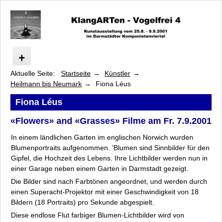
Aktuelle Seite:
Startseite
Künstler
Vogelfrei
Heilmann bis Neumark
Fiona Léus
Programm
Künstler
Fiona Léus
Arsem bis Franke-Schafarczyk
«Flowers» and «Grasses» Filme am Fr. 7.9.2001
Heilmann bis Neumark
In einem ländlichen Garten im englischen Norwich wurden
Jörn Heilmann
Blumenportraits aufgenommen. 'Blumen sind Sinnbilder für den
Barbara Heller
Gipfel, die Hochzeit des Lebens. Ihre Lichtbilder werden nun in
Luise Heuter
einer Garage neben einem Garten in Darmstadt gezeigt.
Eva Laila Hilsen
Die Bilder sind nach Farbtönen angeordnet, und werden durch
Nikolaus Heyduck
einen Superacht-Projektor mit einer Geschwindigkeit von 18
Hanne Junghans
Bildern (18 Portraits) pro Sekunde abgespielt.
Hans Michael Kissel
Diese endlose Flut farbiger Blumen-Lichtbilder wird von