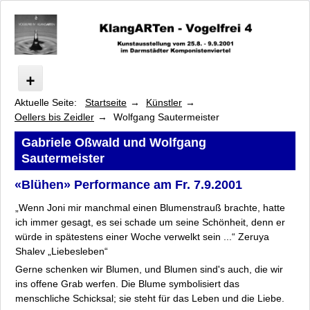
Aktuelle Seite:
Startseite
Künstler
Vogelfrei
Oellers bis Zeidler
Wolfgang Sautermeister
Programm
Künstler
Gabriele Oßwald und Wolfgang
Sautermeister
Arsem bis Franke-Schafarczyk
Heilmann bis Neumark
«Blühen» Performance am Fr. 7.9.2001
Oellers bis Zeidler
„Wenn Joni mir manchmal einen Blumenstrauß brachte, hatte
Jeanette Oellers
ich immer gesagt, es sei schade um seine Schönheit, denn er
Gabriele Oßwald
würde in spätestens einer Woche verwelkt sein ...“ Zeruya
Inga Pickel
Shalev „Liebesleben“
Allmut Plate
Gerne schenken wir Blumen, und Blumen sind's auch, die wir
Wolfgang Rauschning
ins offene Grab werfen. Die Blume symbolisiert das
Susanne Radscheit
menschliche Schicksal; sie steht für das Leben und die Liebe.