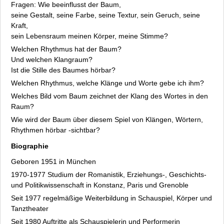
Uli Reukauf
Fragen: Wie beeinflusst der Baum,
Roger Rigorth
seine Gestalt, seine Farbe, seine Textur, sein Geruch, seine
Kraft,
Wolfgang Sautermeister
sein Lebensraum meinen Körper, meine Stimme?
Peter Schäck
Welchen Rhythmus hat der Baum?
Arthur Schneiter
Und welchen Klangraum?
Hans Wolf Stegmann
Ist die Stille des Baumes hörbar?
Dorotty Szalma
Welchen Rhythmus, welche Klänge und Worte gebe ich ihm?
Gerald Wrede
Welches Bild vom Baum zeichnet der Klang des Wortes in den
Eva Zeidler mit dem Ensemble Trias
Raum?
Fakten
Wie wird der Baum über diesem Spiel von Klängen, Wörtern,
Archiv
Rhythmen hörbar -sichtbar?
Datenschutz
Biographie
Impressum
Geboren 1951 in München
1970-1977 Studium der Romanistik, Erziehungs-, Geschichts-
und Politikwissenschaft in Konstanz, Paris und Grenoble
Seit 1977 regelmäßige Weiterbildung in Schauspiel, Körper und
Tanztheater
Seit 1980 Auftritte als Schauspielerin und Performerin