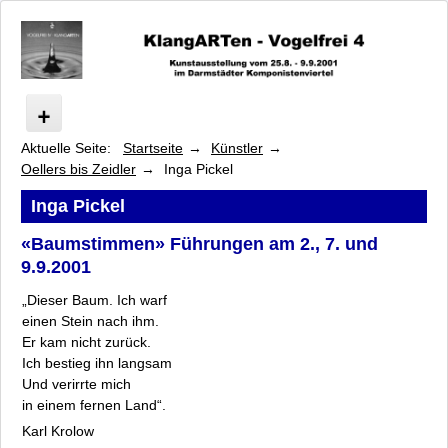
Aktuelle Seite:
Startseite
Künstler
Vogelfrei
Oellers bis Zeidler
Inga Pickel
Programm
Künstler
Inga Pickel
Arsem bis Franke-Schafarczyk
«Baumstimmen» Führungen am 2., 7. und
Heilmann bis Neumark
9.9.2001
Oellers bis Zeidler
„Dieser Baum. Ich warf
Jeanette Oellers
einen Stein nach ihm.
Gabriele Oßwald
Er kam nicht zurück.
Inga Pickel
Ich bestieg ihn langsam
Allmut Plate
Und verirrte mich
Wolfgang Rauschning
in einem fernen Land“.
Susanne Radscheit
Karl Krolow