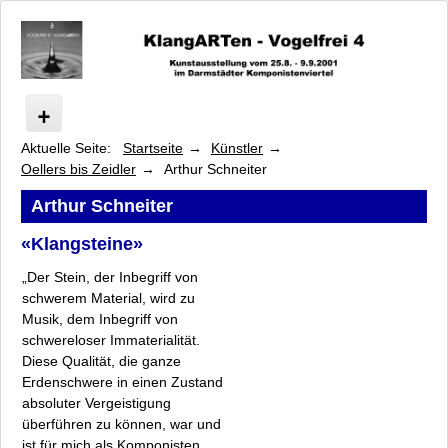
Aktuelle Seite:
Startseite
Künstler
Vogelfrei
Oellers bis Zeidler
Arthur Schneiter
Programm
Künstler
Arthur Schneiter
Arsem bis Franke-Schafarczyk
«Klangsteine»
Heilmann bis Neumark
„Der Stein, der Inbegriff von
Oellers bis Zeidler
schwerem Material, wird zu
Jeanette Oellers
Musik, dem Inbegriff von
Gabriele Oßwald
schwereloser Immaterialität.
Inga Pickel
Diese Qualität, die ganze
Allmut Plate
Erdenschwere in einen Zustand
Wolfgang Rauschning
absoluter Vergeistigung
überführen zu können, war und
Susanne Radscheit
ist für mich als Komponisten