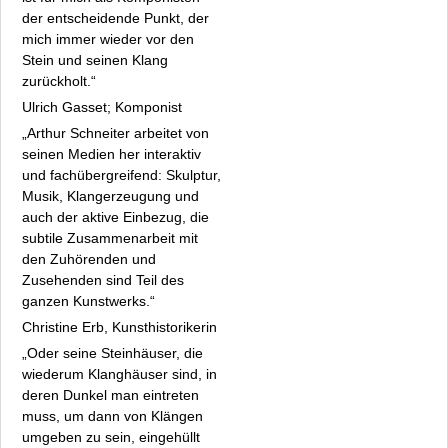
Uli Reukauf
der entscheidende Punkt, der
Roger Rigorth
mich immer wieder vor den
Wolfgang Sautermeister
Stein und seinen Klang
Peter Schäck
zurückholt.“
Arthur Schneiter
Ulrich Gasset; Komponist
Hans Wolf Stegmann
„Arthur Schneiter arbeitet von
seinen Medien her interaktiv
Dorotty Szalma
und fachübergreifend: Skulptur,
Gerald Wrede
Musik, Klangerzeugung und
Eva Zeidler mit dem Ensemble Trias
auch der aktive Einbezug, die
Fakten
subtile Zusammenarbeit mit
Archiv
den Zuhörenden und
Zusehenden sind Teil des
Datenschutz
ganzen Kunstwerks.“
Impressum
Christine Erb, Kunsthistorikerin
„Oder seine Steinhäuser, die
wiederum Klanghäuser sind, in
deren Dunkel man eintreten
muss, um dann von Klängen
umgeben zu sein, eingehüllt