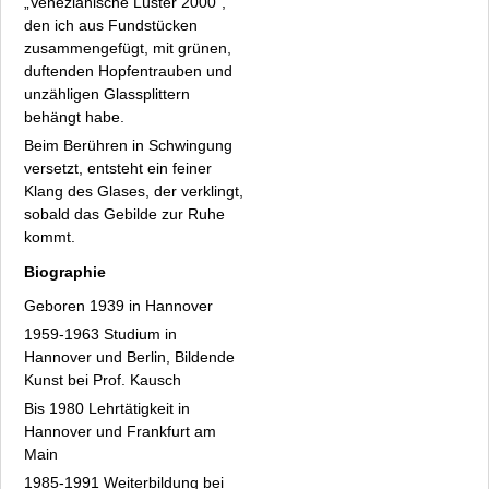
„Venezianische Lüster 2000“,
Uli Reukauf
den ich aus Fundstücken
Roger Rigorth
zusammengefügt, mit grünen,
Wolfgang Sautermeister
duftenden Hopfentrauben und
Peter Schäck
unzähligen Glassplittern
Arthur Schneiter
behängt habe.
Hans Wolf Stegmann
Beim Berühren in Schwingung
versetzt, entsteht ein feiner
Dorotty Szalma
Klang des Glases, der verklingt,
Gerald Wrede
sobald das Gebilde zur Ruhe
Eva Zeidler mit dem Ensemble Trias
kommt.
Fakten
Biographie
Archiv
Geboren 1939 in Hannover
Datenschutz
1959-1963 Studium in
Impressum
Hannover und Berlin, Bildende
Kunst bei Prof. Kausch
Bis 1980 Lehrtätigkeit in
Hannover und Frankfurt am
Main
1985-1991 Weiterbildung bei