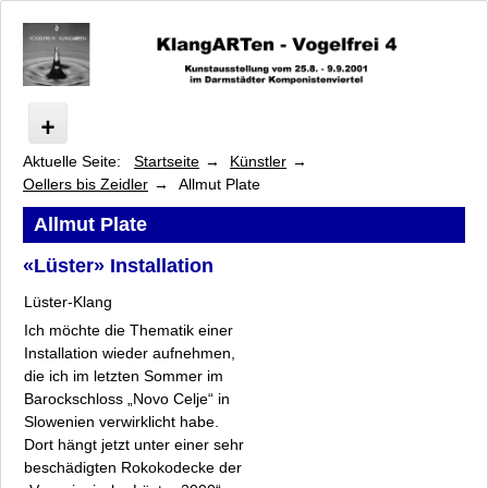
Aktuelle Seite:
Startseite
Künstler
Vogelfrei
Oellers bis Zeidler
Allmut Plate
Programm
Künstler
Allmut Plate
Arsem bis Franke-Schafarczyk
«Lüster» Installation
Heilmann bis Neumark
Lüster-Klang
Oellers bis Zeidler
Jeanette Oellers
Ich möchte die Thematik einer
Installation wieder aufnehmen,
Gabriele Oßwald
die ich im letzten Sommer im
Inga Pickel
Barockschloss „Novo Celje“ in
Allmut Plate
Slowenien verwirklicht habe.
Wolfgang Rauschning
Dort hängt jetzt unter einer sehr
Susanne Radscheit
beschädigten Rokokodecke der