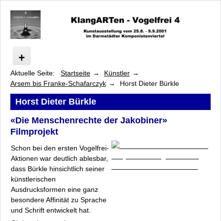
Aktuelle Seite:
Startseite
Künstler
Vogelfrei
Arsem bis Franke-Schafarczyk
Horst Dieter Bürkle
Programm
Künstler
Horst Dieter Bürkle
Arsem bis Franke-Schafarczyk
«Die Menschenrechte der Jakobiner»
Marilyn Arsem
Filmprojekt
Horst Dieter Bürkle
Schon bei den ersten Vogelfrei-
Laurie Beth Clark
Aktionen war deutlich ablesbar,
Joseph Connelly
dass Bürkle hinsichtlich seiner
Anja Diefenbach
künstlerischen
Arpad Dobriban
Ausdrucksformen eine ganz
Moritz Dornauf
besondere Affinität zu Sprache
und Schrift entwickelt hat.
Wolfgang Duck