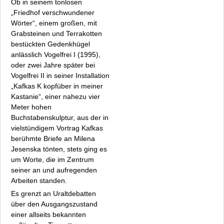
Ob in seinem tonlosen
Isabel Eichenlaub
„Friedhof verschwundener
Anselmo Fox
Wörter“, einem großen, mit
Regina Frank
Grabsteinen und Terrakotten
Maria Luise Franke-Fokken
bestückten Gedenkhügel
Helga Franke-Schafarczyk
anlässlich Vogelfrei I (1995),
oder zwei Jahre später bei
Heilmann bis Neumark
Vogelfrei II in seiner Installation
Oellers bis Zeidler
„Kafkas K kopfüber in meiner
Fakten
Kastanie“, einer nahezu vier
Archiv
Meter hohen
Datenschutz
Buchstabenskulptur, aus der in
vielstündigem Vortrag Kafkas
Impressum
berühmte Briefe an Milena
Jesenska tönten, stets ging es
um Worte, die im Zentrum
seiner an und aufregenden
Arbeiten standen.
Es grenzt an Uraltdebatten
über den Ausgangszustand
einer allseits bekannten