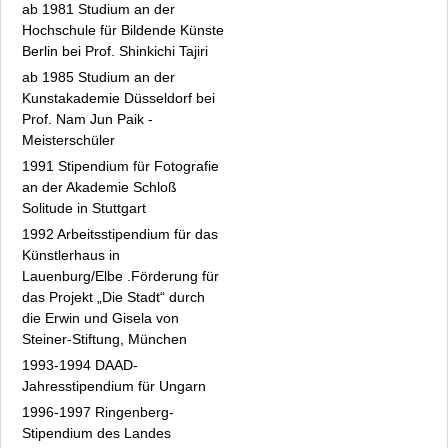
Isabel Eichenlaub
ab 1981 Studium an der
Anselmo Fox
Hochschule für Bildende Künste
Berlin bei Prof. Shinkichi Tajiri
Regina Frank
ab 1985 Studium an der
Maria Luise Franke-Fokken
Kunstakademie Düsseldorf bei
Helga Franke-Schafarczyk
Prof. Nam Jun Paik -
Heilmann bis Neumark
Meisterschüler
Oellers bis Zeidler
1991 Stipendium für Fotografie
Fakten
an der Akademie Schloß
Archiv
Solitude in Stuttgart
Datenschutz
1992 Arbeitsstipendium für das
Künstlerhaus in
Impressum
Lauenburg/Elbe .Förderung für
das Projekt „Die Stadt“ durch
die Erwin und Gisela von
Steiner-Stiftung, München
1993-1994 DAAD-
Jahresstipendium für Ungarn
1996-1997 Ringenberg-
Stipendium des Landes