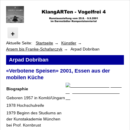
Aktuelle Seite:
Startseite
Künstler
Vogelfrei
Arsem bis Franke-Schafarczyk
Arpad Dobriban
Programm
Künstler
Arpad Dobriban
Arsem bis Franke-Schafarczyk
«Verbotene Speisen» 2001, Essen aus der
Marilyn Arsem
mobilen Küche
Horst Dieter Bürkle
Laurie Beth Clark
Biographie
Joseph Connelly
Geboren 1957 in Komló/Ungarn
Anja Diefenbach
1978 Hochschulreife
Arpad Dobriban
1979 Beginn des Studiums an
Moritz Dornauf
der Kunstakademie München
Wolfgang Duck
bei Prof. Kornbrust